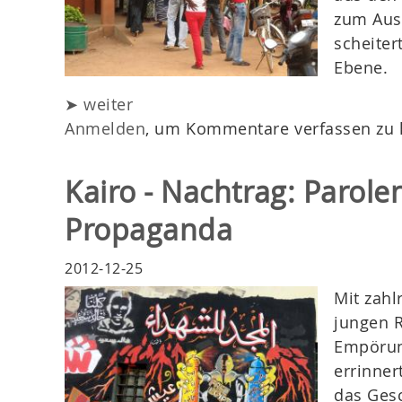
zum Ausg
scheiter
Ebene.
➤ weiter
Anmelden
, um Kommentare verfassen zu
Kairo - Nachtrag: Parole
Propaganda
2012-12-25
Mit zahl
jungen R
Empörung
errinner
das Ges