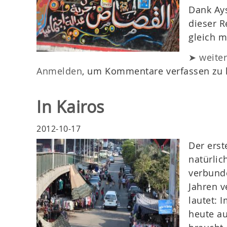
Dank Ays
dieser R
gleich m
➤ weite
Anmelden
, um Kommentare verfassen zu
In Kairos
2012-10-17
Der erst
natürlic
verbunde
Jahren v
lautet: 
heute au