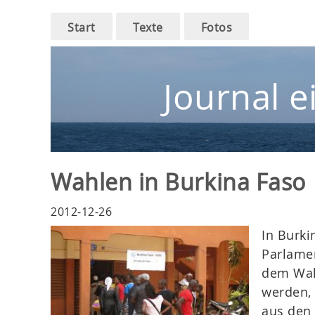
Main
Skip
Start
Texte
Fotos
to
navigation
main
navigation
Journal e
Wahlen in Burkina Faso
2012-12-26
In Burki
Parlamen
dem Wah
werden, 
aus den