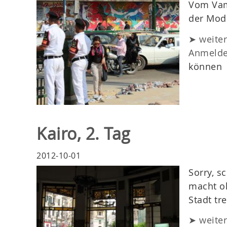
Vom Vam
der Mod
➤ weite
Anmeld
können
Kairo, 2. Tag
2012-10-01
Sorry, s
macht o
Stadt tr
➤ weite