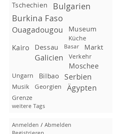
Tschechien
Bulgarien
Burkina Faso
Museum
Ouagadougou
Küche
Kairo
Dessau
Basar
Markt
Verkehr
Galicien
Moschee
Ungarn
Bilbao
Serbien
Musik
Georgien
Ägypten
Grenze
weitere Tags
Anmelden
/
Abmelden
Registrieren