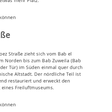
etwas mehr Platz:
 können
aße
oez Straße zieht sich vom Bab el
im Norden bis zum Bab Zuweila (Bab
oder Tür) im Süden einmal quer durch
mische Altstadt. Der nördliche Teil ist
nd restauriert und erweckt den
 eines Freiluftmuseums.
r
 können