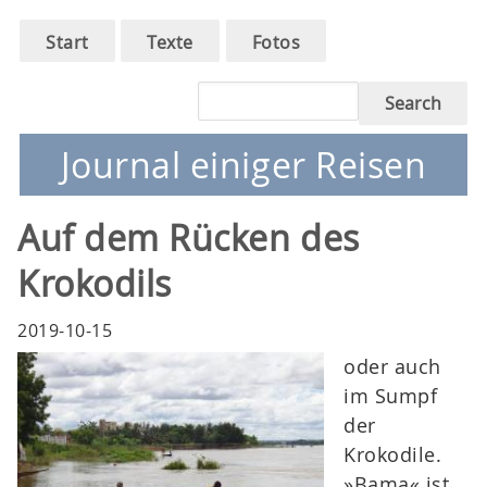
Main
Skip
Start
Texte
Fotos
to
navigation
main
Search
navigation
Journal einiger Reisen
Auf dem Rücken des
Krokodils
2019-10-15
oder auch
im Sumpf
der
Krokodile.
»Bama« ist