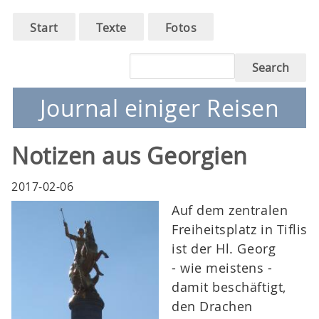
Main
Skip
Start
Texte
Fotos
to
navigation
main
Search
navigation
Journal einiger Reisen
Notizen aus Georgien
2017-02-06
Auf dem zentralen
Freiheitsplatz in Tiflis
ist der Hl. Georg
- wie meistens -
damit beschäftigt,
den Drachen