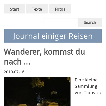
Main
Skip
Start
Texte
Fotos
to
navigation
main
Search
navigation
Journal einiger Reisen
Wanderer, kommst du
nach ...
2010-07-16
Eine kleine
Sammlung
von Tipps zu