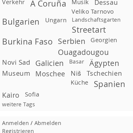
Verkehr
Musik
Dessau
A Coruña
Veliko Tarnovo
Ungarn
Landschaftsgarten
Bulgarien
Streetart
Georgien
Burkina Faso
Serbien
Ouagadougou
Novi Sad
Basar
Galicien
Ägypten
Museum
Moschee
Niš
Tschechien
Küche
Spanien
Kairo
Sofia
weitere Tags
Anmelden
/
Abmelden
Registrieren