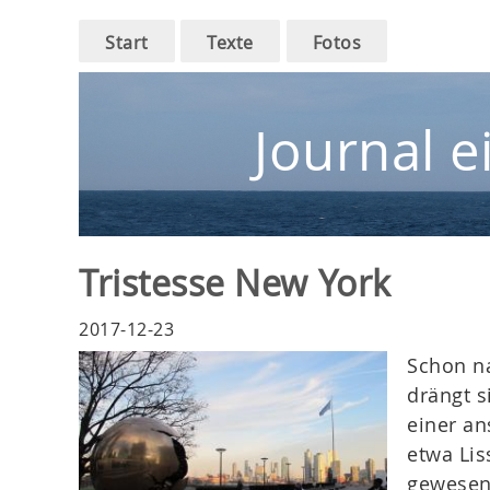
Main
Skip
Start
Texte
Fotos
to
navigation
main
navigation
Journal e
Tristesse New York
2017-12-23
Schon n
drängt s
einer an
etwa Lis
gewesen.