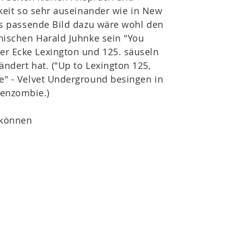
keit so sehr auseinander wie in New
s passende Bild dazu wäre wohl den
ischen Harald Juhnke sein "You
der Ecke Lexington und 125. säuseln
eändert hat. ("Up to Lexington 125,
ve" - Velvet Underground besingen in
genzombie.)
 können