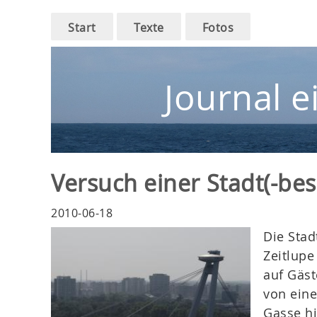
Main
Skip
Start
Texte
Fotos
to
navigation
main
navigation
Journal e
Versuch einer Stadt(-be
2010-06-18
Die Stad
Zeitlupe
auf Gäst
von eine
Gasse hi