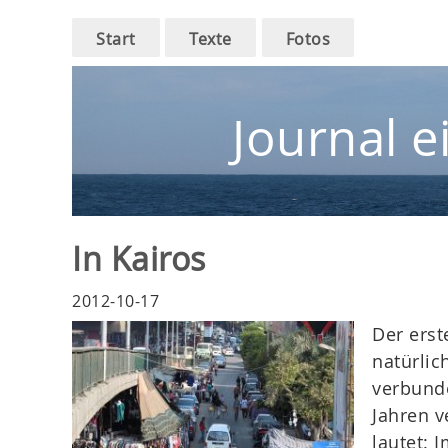
Main
Skip
Start
Texte
Fotos
to
navigation
main
navigation
Journal e
In Kairos
2012-10-17
Der erst
natürlic
verbunde
Jahren v
lautet: 