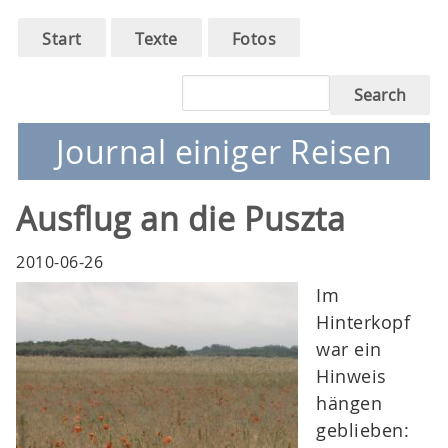
Main
Skip
Start
Texte
Fotos
to
navigation
main
Search
navigation
Journal einiger Reisen
Ausflug an die Puszta
2010-06-26
Im
Hinterkopf
war ein
Hinweis
hängen
geblieben: