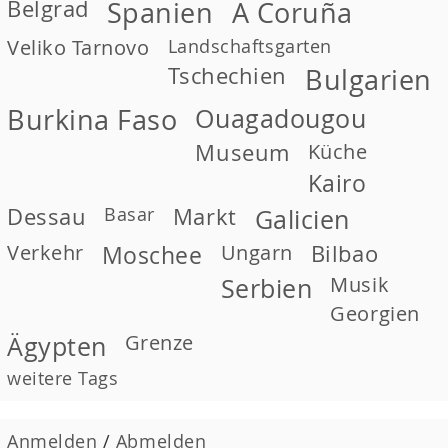
Belgrad
Spanien
A Coruña
Veliko Tarnovo
Landschaftsgarten
Tschechien
Bulgarien
Burkina Faso
Ouagadougou
Museum
Küche
Kairo
Dessau
Basar
Markt
Galicien
Verkehr
Moschee
Ungarn
Bilbao
Musik
Serbien
Georgien
Grenze
Ägypten
weitere Tags
Anmelden
/
Abmelden