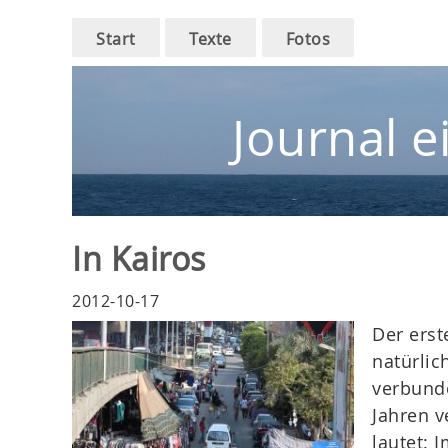
Main
Skip
Start
Texte
Fotos
to
navigation
main
navigation
Journal e
In Kairos
2012-10-17
Der erst
natürlic
verbunde
Jahren v
lautet: 