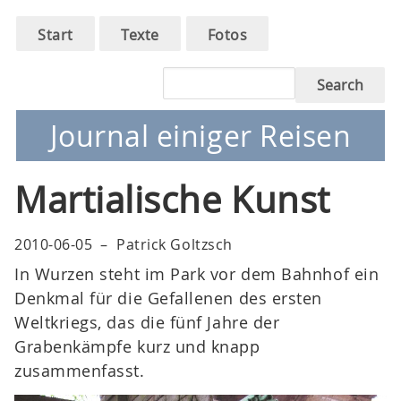
Main
Skip
Start
Texte
Fotos
to
navigation
main
Search
navigation
Journal einiger Reisen
Martialische Kunst
2010-06-05
–
Patrick Goltzsch
In Wurzen steht im Park vor dem Bahnhof ein
Denkmal für die Gefallenen des ersten
Weltkriegs, das die fünf Jahre der
Grabenkämpfe kurz und knapp
zusammenfasst.