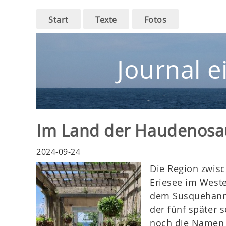
Main
Skip
Start
Texte
Fotos
to
navigation
main
navigation
Journal e
Im Land der Haudenos
2024-09-24
Die Region zwi
Eriesee im West
dem Susquehanna
der fünf später 
noch die Namen 