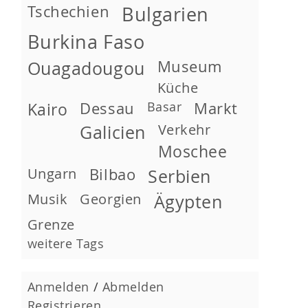
Tschechien
Bulgarien
Burkina Faso
Museum
Ouagadougou
Küche
Kairo
Dessau
Basar
Markt
Verkehr
Galicien
Moschee
Ungarn
Bilbao
Serbien
Musik
Georgien
Ägypten
Grenze
weitere Tags
Anmelden
/
Abmelden
Registrieren