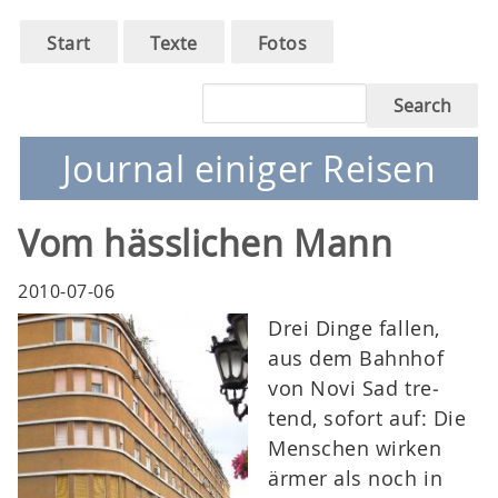
Main
Skip
Start
Texte
Fotos
to
navigation
main
Search
navigation
Journal einiger Reisen
Vom hässlichen Mann
2010-07-06
Drei Dinge fallen,
aus dem Bahn­hof
von Novi Sad tre­
tend, sofort auf: Die
Men­schen wirken
ärmer als noch in