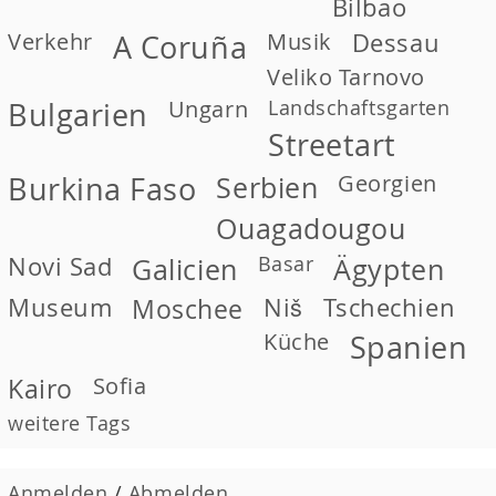
Bilbao
Verkehr
Musik
Dessau
A Coruña
Veliko Tarnovo
Ungarn
Landschaftsgarten
Bulgarien
Streetart
Georgien
Burkina Faso
Serbien
Ouagadougou
Novi Sad
Basar
Galicien
Ägypten
Museum
Moschee
Niš
Tschechien
Küche
Spanien
Kairo
Sofia
weitere Tags
Anmelden
/
Abmelden