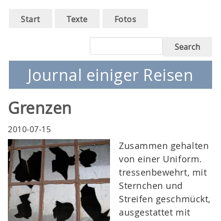
Main
Skip
Start
Texte
Fotos
to
navigation
main
Search
navigation
Journal einiger Reisen
Grenzen
2010-07-15
Zusammen gehalten
von einer Uniform.
tressenbewehrt, mit
Sternchen und
Streifen geschmückt,
ausgestattet mit