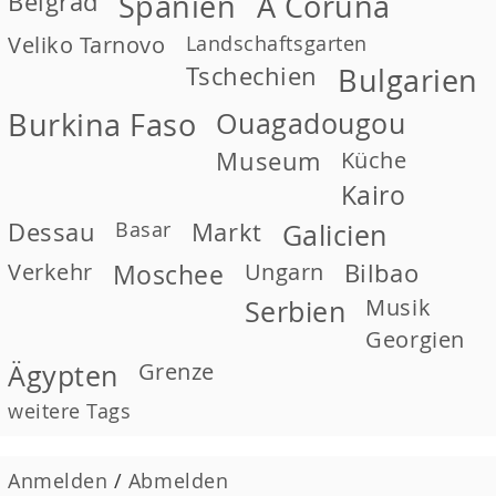
Belgrad
Spanien
A Coruña
Veliko Tarnovo
Landschaftsgarten
Tschechien
Bulgarien
Burkina Faso
Ouagadougou
Museum
Küche
Kairo
Dessau
Basar
Markt
Galicien
Verkehr
Moschee
Ungarn
Bilbao
Musik
Serbien
Georgien
Grenze
Ägypten
weitere Tags
Anmelden
/
Abmelden