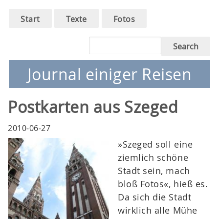
Main
Skip
Start
Texte
Fotos
to
navigation
main
Search
navigation
Journal einiger Reisen
Postkarten aus Szeged
2010-06-27
»Szeged soll eine
ziemlich schöne
Stadt sein, mach
bloß Fotos«, hieß es.
Da sich die Stadt
wirklich alle Mühe