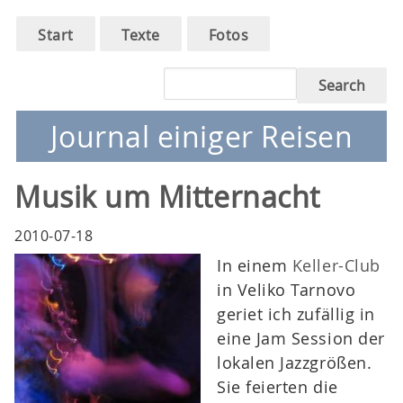
Main
Skip
Start
Texte
Fotos
to
navigation
main
Search
navigation
Journal einiger Reisen
Musik um Mitternacht
2010-07-18
In einem
Keller-Club
in Veliko Tarnovo
geriet ich zufällig in
eine Jam Session der
lokalen Jazzgrößen.
Sie feierten die