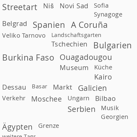
Niš
Novi Sad
Sofia
Streetart
Synagoge
Belgrad
Spanien
A Coruña
Veliko Tarnovo
Landschaftsgarten
Tschechien
Bulgarien
Burkina Faso
Ouagadougou
Museum
Küche
Kairo
Dessau
Basar
Markt
Galicien
Verkehr
Moschee
Ungarn
Bilbao
Musik
Serbien
Georgien
Grenze
Ägypten
weitere Tags