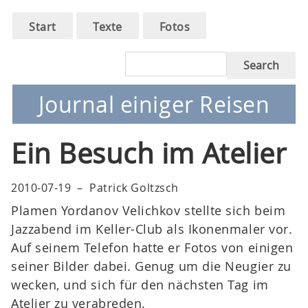
Main
Skip
Start
Texte
Fotos
to
navigation
main
Search
navigation
Journal einiger Reisen
Ein Besuch im Atelier
2010-07-19
–
Patrick Goltzsch
Plamen Yordanov Velichkov stellte sich beim
Jazzabend im Keller-Club als Ikonenmaler vor.
Auf seinem Telefon hatte er Fotos von einigen
seiner Bilder dabei. Genug um die Neugier zu
wecken, und sich für den nächsten Tag im
Atelier zu verabreden.