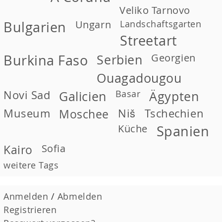
Veliko Tarnovo
Ungarn
Landschaftsgarten
Bulgarien
Streetart
Georgien
Burkina Faso
Serbien
Ouagadougou
Novi Sad
Basar
Galicien
Ägypten
Museum
Moschee
Niš
Tschechien
Küche
Spanien
Kairo
Sofia
weitere Tags
Anmelden
/
Abmelden
Registrieren