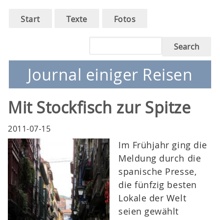
Main
Skip
Start
Texte
Fotos
to
navigation
main
Search
navigation
Journal einiger Reisen
Mit Stockfisch zur Spitze
2011-07-15
Im Frühjahr ging die
Meldung durch die
spanische Presse,
die fünfzig besten
Lokale der Welt
seien gewählt