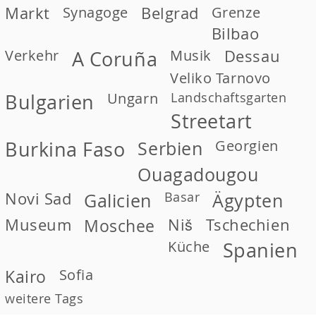
Markt
Synagoge
Belgrad
Grenze
Bilbao
Verkehr
Musik
Dessau
A Coruña
Veliko Tarnovo
Ungarn
Landschaftsgarten
Bulgarien
Streetart
Georgien
Burkina Faso
Serbien
Ouagadougou
Novi Sad
Basar
Galicien
Ägypten
Museum
Moschee
Niš
Tschechien
Küche
Spanien
Kairo
Sofia
weitere Tags